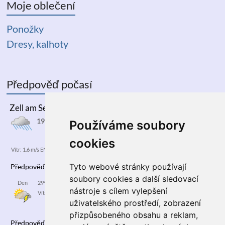
Moje oblečení
Ponožky
Dresy, kalhoty
Předpověď počasí
Zell am See
19°C
Používáme soubory
cookies
Vítr: 1.6 m/s ENE
Tyto webové stránky používají
Předpověď
06/08/2026
soubory cookies a další sledovací
Den
29°C
nástroje s cílem vylepšení
Vítr: 3.9 m/s NNE
uživatelského prostředí, zobrazení
přizpůsobeného obsahu a reklam,
Předpověď
07/08/2026