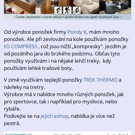
Od výrobce ponožek firmy
Pondy K
, mám mnoho
ponožek. Ale při zevlování na kole používám ponožky
KS COMPRESS
, což jsou nižší „kompresky“. Jezdím je
od pozdního jara do brzkého podzimu. Občas tyto
ponožky využívám i na nějaké lehčí treky, kdy
používám lehké trailové boty.
V zimě využívám teplejší ponožky
TREK THERMO
a
návleky na tretry.
Výrobce má v nabídce mnoho různých ponožek, jak
pro sportovce, tak i například pro myslivce, nebo
rybáře.
Podívejte se na
jejich eshop
, nabídka je více než
pestrá.